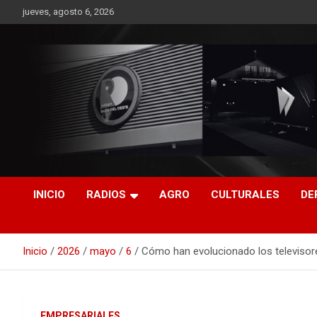
Saltar
jueves, agosto 6, 2026
al
contenido
RO CONTENIDOS
INICIO
RADIOS
AGRO
CULTURALES
DE
Inicio
2026
mayo
6
Cómo han evolucionado los televisore
EMPRESARIALES