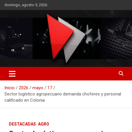
Saltar
domingo, agosto 9, 2026
al
contenido
RO CONTENIDOS
Inicio
2026
mayo
17
Sector logístico agropecuario demanda choferes y personal
calificado en Colonia
DESTACADAS
AGRO