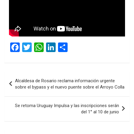
F
T
W
Li
C
a
wi
h
n
o
ce
tt
at
ke
m
b
er
s
dI
p
Navegación
Alcaldesa de Rosario reclama información urgente
o
A
n
ar
de
sobre el bypass y el nuevo puente sobre el Arroyo Colla
o
p
tir
entradas
k
p
Se retoma Uruguay Impulsa y las inscripciones serán
del 1° al 10 de junio