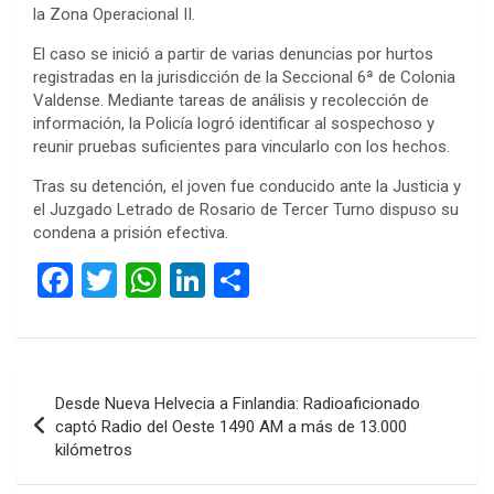
la Zona Operacional II.
El caso se inició a partir de varias denuncias por hurtos
registradas en la jurisdicción de la Seccional 6ª de Colonia
Valdense. Mediante tareas de análisis y recolección de
información, la Policía logró identificar al sospechoso y
reunir pruebas suficientes para vincularlo con los hechos.
Tras su detención, el joven fue conducido ante la Justicia y
el Juzgado Letrado de Rosario de Tercer Turno dispuso su
condena a prisión efectiva.
F
T
W
Li
C
a
wi
h
n
o
ce
tt
at
ke
m
b
er
s
dI
p
Navegación
Desde Nueva Helvecia a Finlandia: Radioaficionado
o
A
n
ar
de
captó Radio del Oeste 1490 AM a más de 13.000
o
p
tir
kilómetros
entradas
k
p