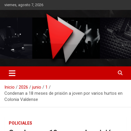
Saltar
viernes, agosto 7, 2026
al
contenido
RO CONTENIDOS
Inicio
2026
junio
1
Condenan a 18 meses de prisión a joven por varios hurtos en
Colonia Valdense
POLICIALES