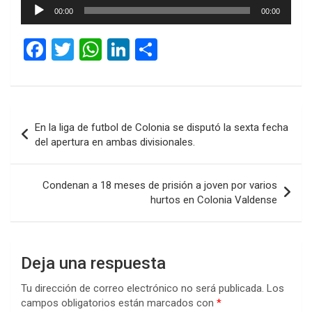
Reproductor
00:00
00:00
de
audio
F
T
W
Li
C
a
wi
h
n
o
ce
tt
at
ke
m
b
er
s
dI
p
Navegación
En la liga de futbol de Colonia se disputó la sexta fecha
o
A
n
ar
de
del apertura en ambas divisionales.
o
p
tir
entradas
k
p
Condenan a 18 meses de prisión a joven por varios
hurtos en Colonia Valdense
Deja una respuesta
Tu dirección de correo electrónico no será publicada.
Los
campos obligatorios están marcados con
*