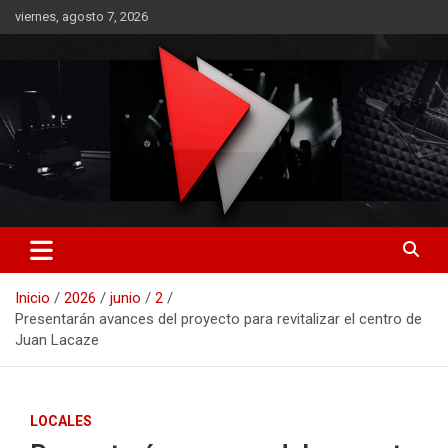
Saltar
viernes, agosto 7, 2026
al
contenido
RO CONTENIDOS
Inicio
2026
junio
2
Presentarán avances del proyecto para revitalizar el centro de
Juan Lacaze
LOCALES