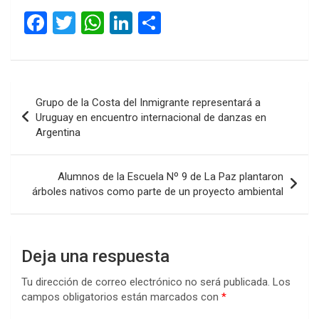
F
T
W
Li
C
a
wi
h
n
o
ce
tt
at
ke
m
b
er
s
dI
p
Navegación
Grupo de la Costa del Inmigrante representará a
o
A
n
ar
de
Uruguay en encuentro internacional de danzas en
o
p
tir
Argentina
entradas
k
p
Alumnos de la Escuela Nº 9 de La Paz plantaron
árboles nativos como parte de un proyecto ambiental
Deja una respuesta
Tu dirección de correo electrónico no será publicada.
Los
campos obligatorios están marcados con
*