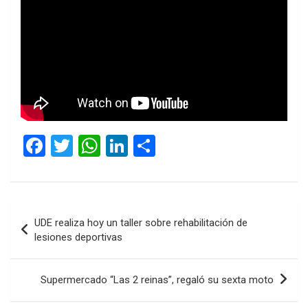
F
T
W
Li
C
a
wi
h
n
o
ce
tt
at
ke
m
b
er
s
dI
p
Navegación
UDE realiza hoy un taller sobre rehabilitación de
o
A
n
ar
de
lesiones deportivas
o
p
tir
entradas
k
p
Supermercado “Las 2 reinas”, regaló su sexta moto