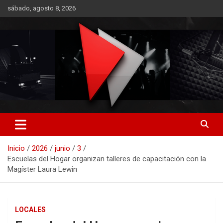
Saltar
sábado, agosto 8, 2026
al
contenido
RO CONTENIDOS
Inicio
2026
junio
3
Escuelas del Hogar organizan talleres de capacitación con la
Magíster Laura Lewin
LOCALES