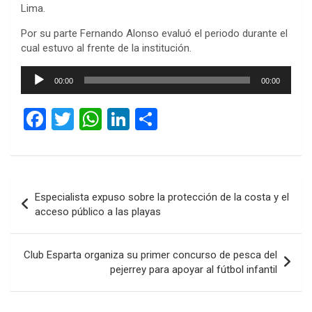
Lima.
Por su parte Fernando Alonso evaluó el periodo durante el
cual estuvo al frente de la institución.
Reproductor
00:00
00:00
de
audio
F
T
W
Li
C
a
wi
h
n
o
ce
tt
at
ke
m
b
er
s
dI
p
Navegación
Especialista expuso sobre la protección de la costa y el
o
A
n
ar
de
acceso público a las playas
o
p
tir
entradas
k
p
Club Esparta organiza su primer concurso de pesca del
pejerrey para apoyar al fútbol infantil