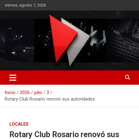
Saltar
viernes, agosto 7, 2026
al
contenido
RO CONTENIDOS
Inicio
2026
julio
3
Rotary Club Rosario renovó sus autoridades
LOCALES
Rotary Club Rosario renovó sus