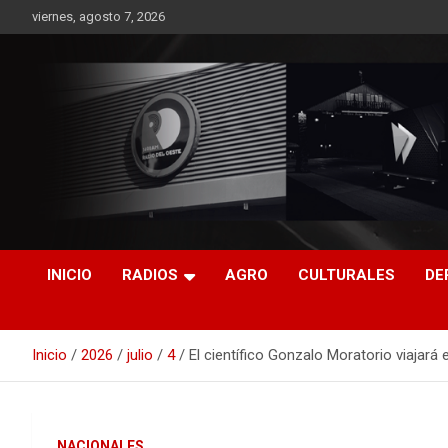
Saltar
viernes, agosto 7, 2026
al
contenido
RO CONTENIDOS
INICIO
RADIOS
AGRO
CULTURALES
DE
Inicio
2026
julio
4
El científico Gonzalo Moratorio viajar
NACIONALES