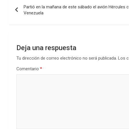
Navegación
o
A
n
ar
Partió en la mañana de este sábado el avión Hércules 
de
o
p
tir
Venezuela
k
p
entradas
Deja una respuesta
Tu dirección de correo electrónico no será publicada.
Los c
Comentario
*