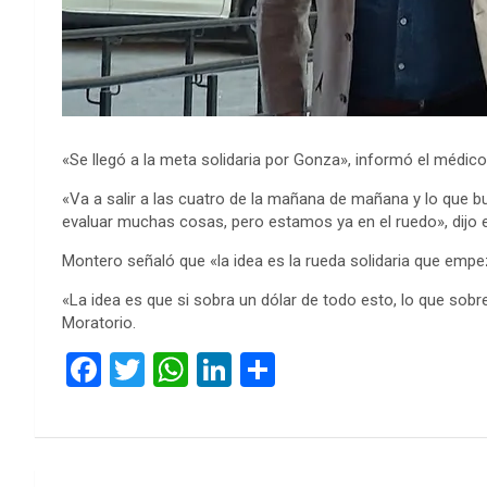
«Se llegó a la meta solidaria por Gonza», informó el médic
«Va a salir a las cuatro de la mañana de mañana y lo que 
evaluar muchas cosas, pero estamos ya en el ruedo», dijo e
Montero señaló que «la idea es la rueda solidaria que empe
«La idea es que si sobra un dólar de todo esto, lo que sob
Moratorio.
F
T
W
Li
C
a
wi
h
n
o
ce
tt
at
ke
m
b
er
s
dI
p