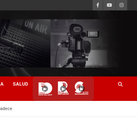
CA
SALUD
▶
▶
▶
padece.