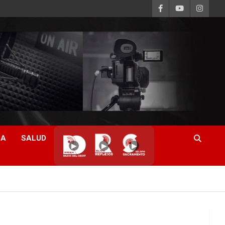
CA
SALUD
▶
▶
▶