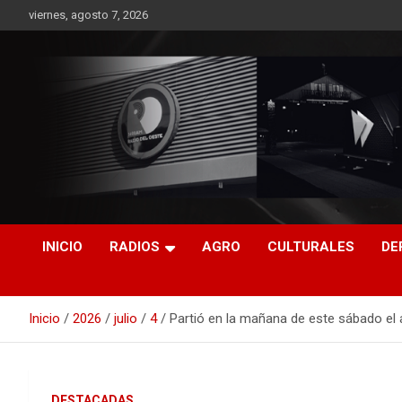
Saltar
viernes, agosto 7, 2026
al
contenido
RO CONTENIDOS
INICIO
RADIOS
AGRO
CULTURALES
DE
Inicio
2026
julio
4
Partió en la mañana de este sábado el
DESTACADAS