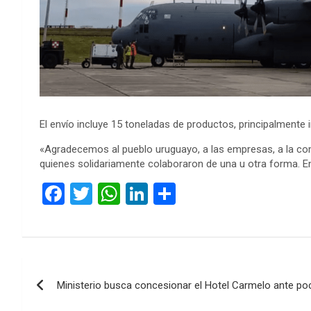
El envío incluye 15 toneladas de productos, principalmente
«Agradecemos al pueblo uruguayo, a las empresas, a la comun
quienes solidariamente colaboraron de una u otra forma. En l
F
T
W
Li
C
a
wi
h
n
o
ce
tt
at
ke
m
b
er
s
dI
p
Navegación
o
A
n
ar
Ministerio busca concesionar el Hotel Carmelo ante poc
de
o
p
tir