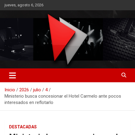
Saltar
jueves, agosto 6, 2026
al
contenido
RO CONTENIDOS
Inicio
2026
julio
4
Ministerio busca concesionar el Hotel Carmelo ante pocos
interesados en reflotarlo
DESTACADAS