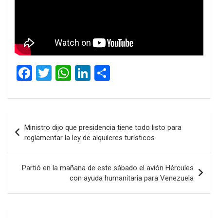
F
T
W
Li
C
a
wi
h
n
o
ce
tt
at
ke
m
b
er
s
dI
p
Navegación
Ministro dijo que presidencia tiene todo listo para
o
A
n
ar
de
reglamentar la ley de alquileres turísticos
o
p
tir
entradas
k
p
Partió en la mañana de este sábado el avión Hércules
con ayuda humanitaria para Venezuela