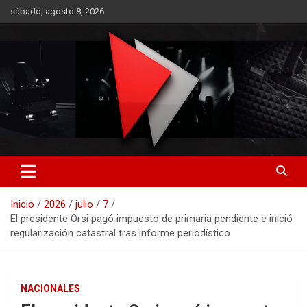
Saltar
sábado, agosto 8, 2026
al
contenido
RO CONTENIDOS
Inicio
2026
julio
7
El presidente Orsi pagó impuesto de primaria pendiente e inició
regularización catastral tras informe periodístico
NACIONALES