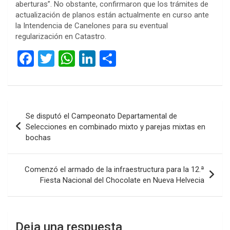
aberturas”. No obstante, confirmaron que los trámites de
actualización de planos están actualmente en curso ante
la Intendencia de Canelones para su eventual
regularización en Catastro.
F
T
W
Li
C
a
wi
h
n
o
ce
tt
at
ke
m
b
er
s
dI
p
Navegación
Se disputó el Campeonato Departamental de
o
A
n
ar
de
Selecciones en combinado mixto y parejas mixtas en
o
p
tir
bochas
entradas
k
p
Comenzó el armado de la infraestructura para la 12.ª
Fiesta Nacional del Chocolate en Nueva Helvecia
Deja una respuesta