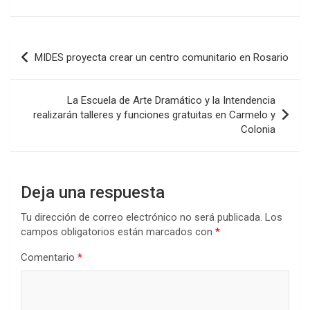
a
wi
h
n
o
ce
tt
at
ke
m
b
er
s
dI
p
Navegación
MIDES proyecta crear un centro comunitario en Rosario
o
A
n
ar
de
o
p
tir
entradas
La Escuela de Arte Dramático y la Intendencia
k
p
realizarán talleres y funciones gratuitas en Carmelo y
Colonia
Deja una respuesta
Tu dirección de correo electrónico no será publicada.
Los
campos obligatorios están marcados con
*
Comentario
*