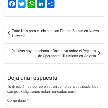
F
T
W
Li
C
a
wi
h
n
o
ce
tt
at
ke
m
b
er
s
dI
p
Navegación
Todo listo para el inicio de las Fiestas Suizas en Nueva
o
A
n
ar
de
Helvecia
o
p
tir
entradas
k
p
Realizan hoy una charla informativa sobre el Registro
de Operadores Turísticos en Colonia
Deja una respuesta
Tu dirección de correo electrónico no será publicada.
Los
campos obligatorios están marcados con
*
Comentario
*