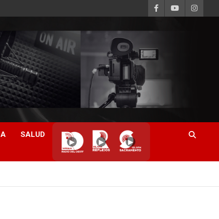
CA
SALUD
▶
▶
▶