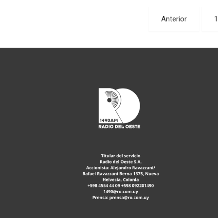
Paginación
Anterior
1
de
entradas