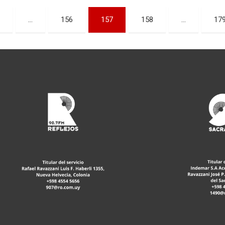
…
156
157
158
…
17