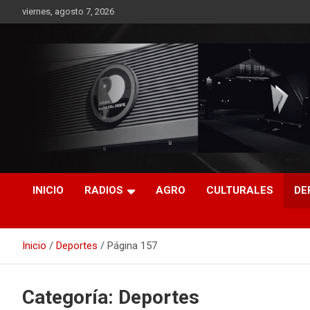
Saltar
viernes, agosto 7, 2026
al
contenido
RO CONTENIDOS
INICIO
RADIOS
AGRO
CULTURALES
DE
Inicio
Deportes
Página 157
Categoría:
Deportes