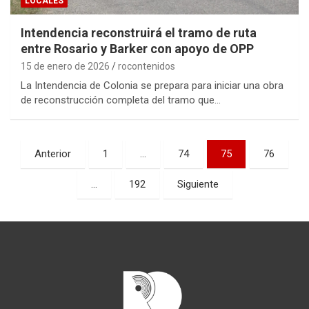
LOCALES
Intendencia reconstruirá el tramo de ruta
entre Rosario y Barker con apoyo de OPP
15 de enero de 2026
rocontenidos
La Intendencia de Colonia se prepara para iniciar una obra
de reconstrucción completa del tramo que…
Paginación
Anterior
1
…
74
75
76
de
…
192
Siguiente
entradas