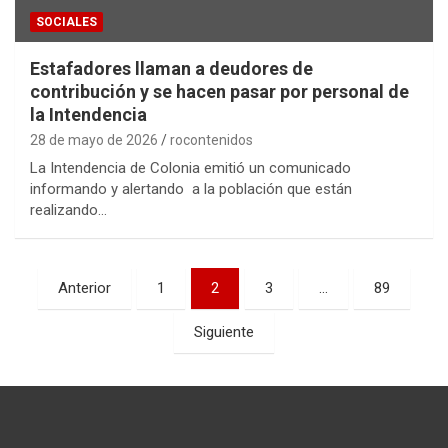
SOCIALES
Estafadores llaman a deudores de
contribución y se hacen pasar por personal de
la Intendencia
28 de mayo de 2026
rocontenidos
La Intendencia de Colonia emitió un comunicado
informando y alertando a la población que están
realizando…
Paginación
Anterior
1
2
3
…
89
de
Siguiente
entradas