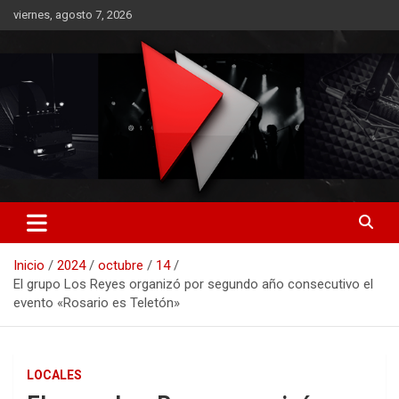
Saltar
viernes, agosto 7, 2026
al
contenido
RO CONTENIDOS
Inicio
2024
octubre
14
El grupo Los Reyes organizó por segundo año consecutivo el
evento «Rosario es Teletón»
LOCALES