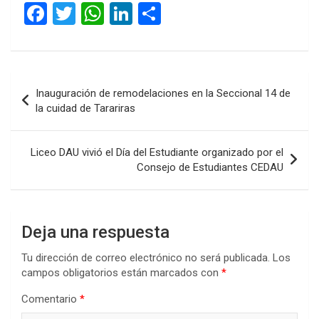
F
T
W
Li
C
a
wi
h
n
o
ce
tt
at
ke
m
b
er
s
dI
p
Navegación
Inauguración de remodelaciones en la Seccional 14 de
o
A
n
ar
de
la cuidad de Tarariras
o
p
tir
entradas
k
p
Liceo DAU vivió el Día del Estudiante organizado por el
Consejo de Estudiantes CEDAU
Deja una respuesta
Tu dirección de correo electrónico no será publicada.
Los
campos obligatorios están marcados con
*
Comentario
*