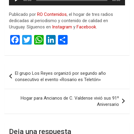
de
audio
Publicado por
RO Contenidos
, el hogar de tres radios
dedicadas al periodismo y contenido de calidad en
Uruguay. Síguenos en
Instagram
y
Facebook
.
F
T
W
Li
C
a
wi
h
n
o
ce
tt
at
ke
m
b
er
s
dI
p
Navegación
El grupo Los Reyes organizó por segundo año
o
A
n
ar
de
consecutivo el evento «Rosario es Teletón»
o
p
tir
entradas
k
p
Hogar para Ancianos de C. Valdense vivió sus 91º
Aniversario
Deja una respuesta