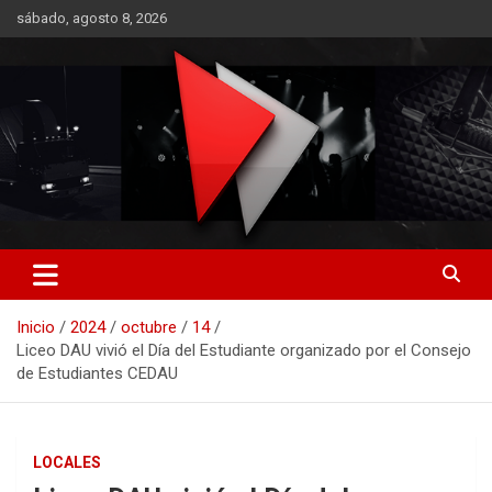
Saltar
sábado, agosto 8, 2026
al
contenido
RO CONTENIDOS
Inicio
2024
octubre
14
Liceo DAU vivió el Día del Estudiante organizado por el Consejo
de Estudiantes CEDAU
LOCALES