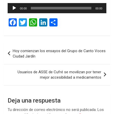
Reproductor
00:00
00:00
de
audio
F
T
W
Li
C
a
wi
h
n
o
ce
tt
at
ke
m
b
er
s
dI
p
Navegación
Hoy comienzan los ensayos del Grupo de Canto Voces
o
A
n
ar
de
Ciudad Jardín
o
p
tir
entradas
k
p
Usuarios de ASSE de Cufré se movilizan por tener
mejor accesibilidad a medicamentos
Deja una respuesta
Tu dirección de correo electrónico no será publicada.
Los