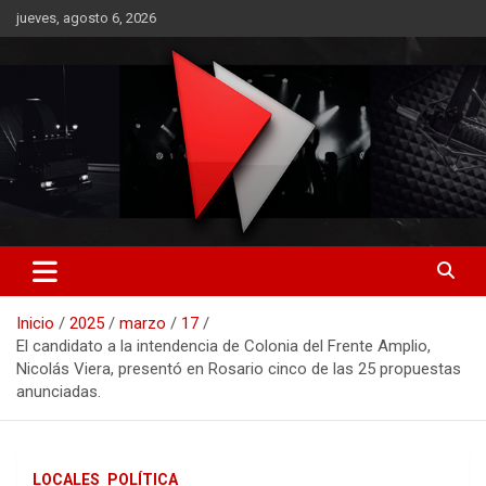
Saltar
jueves, agosto 6, 2026
al
contenido
RO CONTENIDOS
Inicio
2025
marzo
17
El candidato a la intendencia de Colonia del Frente Amplio,
Nicolás Viera, presentó en Rosario cinco de las 25 propuestas
anunciadas.
LOCALES
POLÍTICA