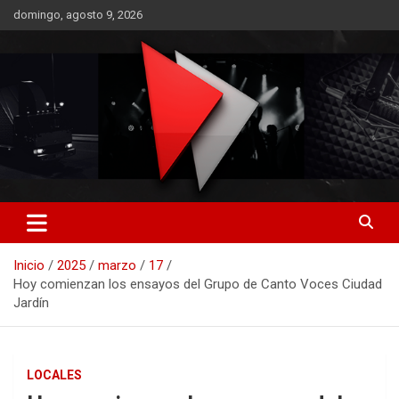
Saltar
domingo, agosto 9, 2026
al
contenido
RO CONTENIDOS
Inicio
2025
marzo
17
Hoy comienzan los ensayos del Grupo de Canto Voces Ciudad
Jardín
LOCALES