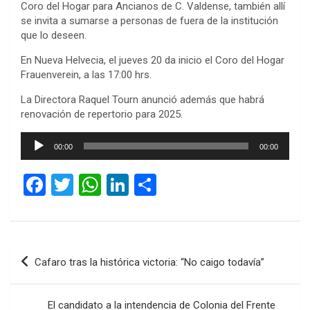
Coro del Hogar para Ancianos de C. Valdense, también allí
se invita a sumarse a personas de fuera de la institución
que lo deseen.
En Nueva Helvecia, el jueves 20 da inicio el Coro del Hogar
Frauenverein, a las 17:00 hrs.
La Directora Raquel Tourn anunció además que habrá
renovación de repertorio para 2025.
Reproductor
00:00
00:00
de
audio
F
T
W
Li
C
a
wi
h
n
o
ce
tt
at
ke
m
b
er
s
dI
p
Navegación
Cafaro tras la histórica victoria: “No caigo todavía”
o
A
n
ar
de
o
p
tir
entradas
El candidato a la intendencia de Colonia del Frente