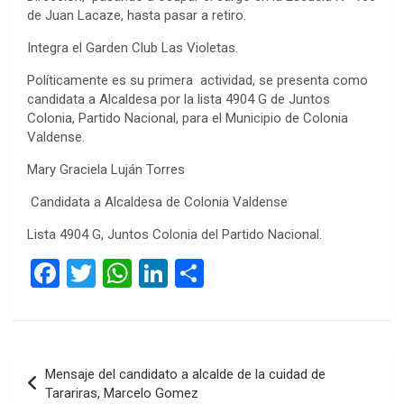
de Juan Lacaze, hasta pasar a retiro.
Integra el Garden Club Las Violetas.
Políticamente es su primera actividad, se presenta como
candidata a Alcaldesa por la lista 4904 G de Juntos
Colonia, Partido Nacional, para el Municipio de Colonia
Valdense.
Mary Graciela Luján Torres
Candidata a Alcaldesa de Colonia Valdense
Lista 4904 G, Juntos Colonia del Partido Nacional.
F
T
W
Li
C
a
wi
h
n
o
ce
tt
at
ke
m
b
er
s
dI
p
Navegación
Mensaje del candidato a alcalde de la cuidad de
o
A
n
ar
de
Tarariras, Marcelo Gomez