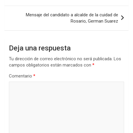
o
p
tir
entradas
k
p
Mensaje del candidato a alcalde de la cuidad de
Rosario, German Suarez
Deja una respuesta
Tu dirección de correo electrónico no será publicada.
Los
campos obligatorios están marcados con
*
Comentario
*