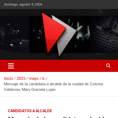
Saltar
domingo, agosto 9, 2026
al
contenido
RO CONTENIDOS
Inicio
2025
mayo
6
Mensaje de la candidata a alcalde de la cuidad de Colonia
Valdense, Mary Graciela Lujan
CANDIDATOS A ALCALDE