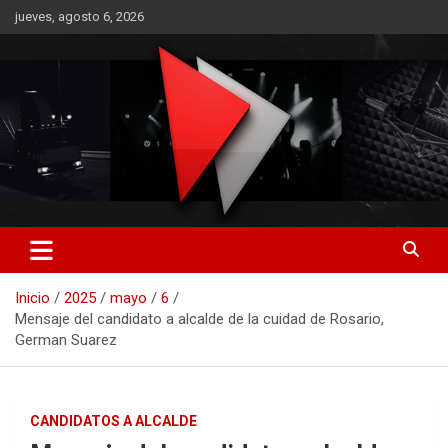
Saltar
jueves, agosto 6, 2026
al
contenido
RO CONTENIDOS
Inicio
2025
mayo
6
Mensaje del candidato a alcalde de la cuidad de Rosario,
German Suarez
CANDIDATOS A ALCALDE