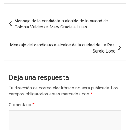
ce
tt
at
ke
m
b
er
s
dI
p
Navegación
Mensaje de la candidata a alcalde de la cuidad de
o
A
n
ar
de
Colonia Valdense, Mary Graciela Lujan
o
p
tir
entradas
k
p
Mensaje del candidato a alcalde de la cuidad de La Paz,
Sergio Long
Deja una respuesta
Tu dirección de correo electrónico no será publicada.
Los
campos obligatorios están marcados con
*
Comentario
*