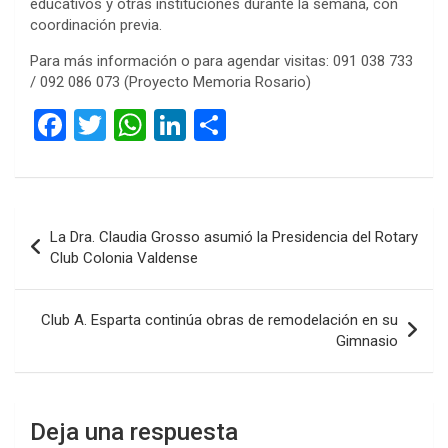
educativos y otras instituciones durante la semana, con
coordinación previa.
Para más información o para agendar visitas: 091 038 733
/ 092 086 073 (Proyecto Memoria Rosario)
F
T
W
Li
C
a
wi
h
n
o
ce
tt
at
ke
m
b
er
s
dI
p
Navegación
La Dra. Claudia Grosso asumió la Presidencia del Rotary
o
A
n
ar
de
Club Colonia Valdense
o
p
tir
entradas
k
p
Club A. Esparta continúa obras de remodelación en su
Gimnasio
Deja una respuesta