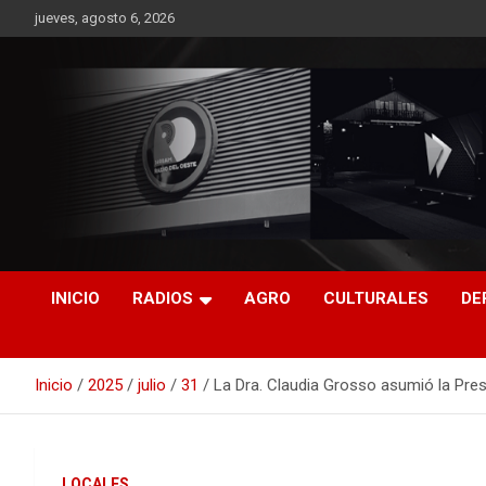
Saltar
jueves, agosto 6, 2026
al
contenido
RO CONTENIDOS
INICIO
RADIOS
AGRO
CULTURALES
DE
Inicio
2025
julio
31
La Dra. Claudia Grosso asumió la Pres
LOCALES