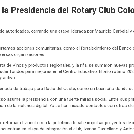
la Presidencia del Rotary Club Col
e autoridades, cerrando una etapa liderada por Mauricio Carbajal y 
mportantes acciones comunitarias, como el fortalecimiento del Banco d
diversas organizaciones.
 Cata de Vinos y productos regionales, y la rifa, se sumaron nuevas pr
udar fondos para mejoras en el Centro Educativo. El año rotario 2024
 activo.
su período de trabajo para Radio del Oeste, como un buen año donde s
osso asume la presidencia con una fuerte mirada social. Entre sus pri
ión de la violencia digital. Ya se han iniciado contactos con otros 
 retomar el vínculo con la policlínica local e impulsar proyectos de 
uentran en etapa de integración al club, Ivanna Castellano y Antonel