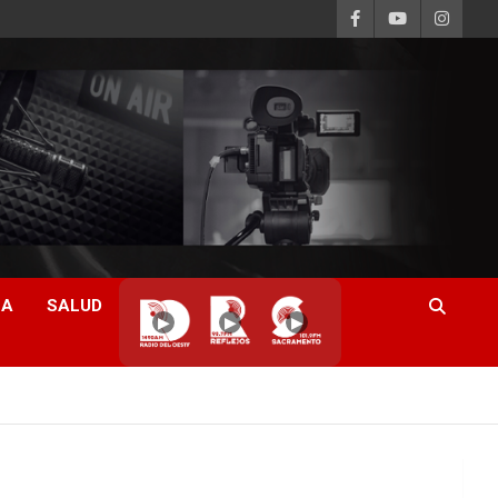
CA
SALUD
▶
▶
▶