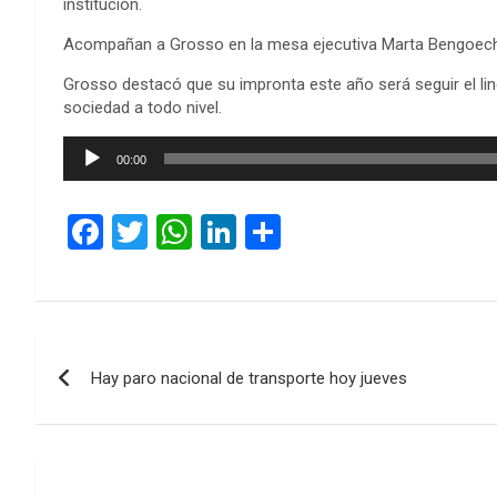
institución.
Acompañan a Grosso en la mesa ejecutiva Marta Bengoeche
Grosso destacó que su impronta este año será seguir el li
sociedad a todo nivel.
Reproductor
00:00
de
audio
F
T
W
Li
C
a
wi
h
n
o
ce
tt
at
ke
m
b
er
s
dI
p
Navegación
o
A
n
ar
Hay paro nacional de transporte hoy jueves
de
o
p
tir
k
p
entradas