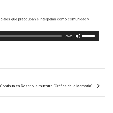
sociales que preocupan e interpelan como comunidad y
Utiliza
00:00
las
teclas
de
flecha
arriba/abajo
para
aumentar
o
disminuir
Continúa en Rosario la muestra “Gráfica de la Memoria”
el
volumen.