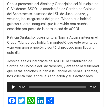
Con la presencia del Alcalde y Concejales del Municipio de
C. Valdense, ASCOL la asociación de Sordos de Colonia
del Sacramento, alumnos de LSU de Juan Lacaze, y
vecinos, las integrantes del grupo “Manos que hablan”
guiaron el acto inaugural, que fue vivido con mucha
emoción por parte de la comunidad de ASCOL.
Patricia Santucho, quien junto a Norma Aguirre integran el
Grupo “Manos que hablan”, manifestó que este evento se
vivió con gran emoción y contó el proceso para llegar a
este día.
Jéssica Itza es integrante de ASCOL, la comunidad de
Sordos de Colonia del Sacramento, y enfatizó la visibilidad
que estas acciones le dan a la Lengua de Señas. Además,
nos cuenta más sobre la Asociación y sus actividades.
Reproductor
00:00
00:00
de
audio
F
T
W
Li
C