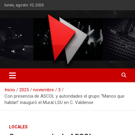
Saltar
lunes, agosto 10, 2026
al
contenido
RO CONTENIDOS
Inicio
2025
noviembre
3
Con presencia de ASCOL y autoridades el grupo “Manos que
hablan” inauguró el Mural LSU en C. Valdense
LOCALES