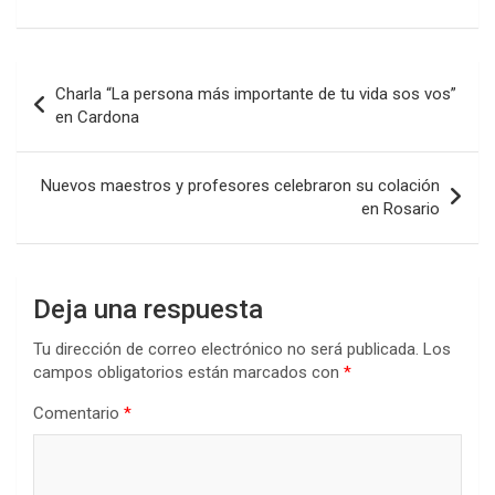
a
wi
h
n
o
ce
tt
at
ke
m
b
er
s
dI
p
Navegación
Charla “La persona más importante de tu vida sos vos”
o
A
n
ar
de
en Cardona
o
p
tir
entradas
k
p
Nuevos maestros y profesores celebraron su colación
en Rosario
Deja una respuesta
Tu dirección de correo electrónico no será publicada.
Los
campos obligatorios están marcados con
*
Comentario
*