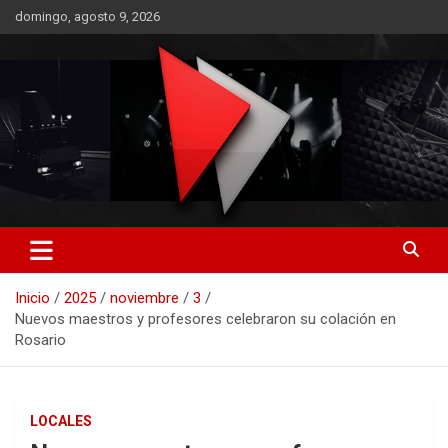
Saltar
domingo, agosto 9, 2026
al
contenido
RO CONTENIDOS
Inicio
2025
noviembre
3
Nuevos maestros y profesores celebraron su colación en
Rosario
LOCALES