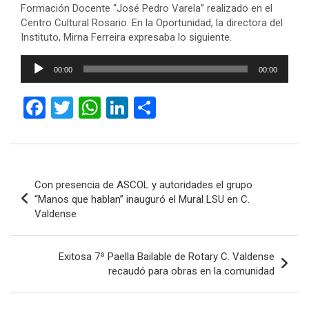
Formación Docente “José Pedro Varela” realizado en el
Centro Cultural Rosario. En la Oportunidad, la directora del
Instituto, Mirna Ferreira expresaba lo siguiente.
Reproductor
00:00
00:00
de
audio
F
T
W
Li
C
a
wi
h
n
o
ce
tt
at
ke
m
b
er
s
dI
p
Navegación
Con presencia de ASCOL y autoridades el grupo
o
A
n
ar
de
“Manos que hablan” inauguró el Mural LSU en C.
o
p
tir
Valdense
entradas
k
p
Exitosa 7ª Paella Bailable de Rotary C. Valdense
recaudó para obras en la comunidad