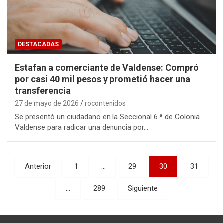
DESTACADAS
Estafan a comerciante de Valdense: Compró
por casi 40 mil pesos y prometió hacer una
transferencia
27 de mayo de 2026
rocontenidos
Se presentó un ciudadano en la Seccional 6.ª de Colonia
Valdense para radicar una denuncia por…
Paginación
Anterior
1
…
29
30
31
de
…
289
Siguiente
entradas